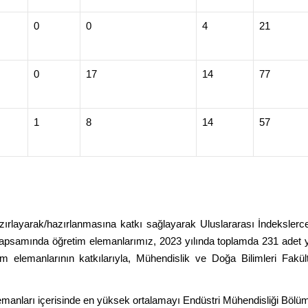
0
0
4
21
0
17
14
77
1
8
14
57
rlayarak/hazırlanmasına katkı sağlayarak Uluslararası İndekslerce ta
ları kapsamında öğretim elemanlarımız, 2023 yılında toplamda 231 adet
 elemanlarının katkılarıyla, Mühendislik ve Doğa Bilimleri Fakül
anları içerisinde en yüksek ortalamayı Endüstri Mühendisliği Bölümü