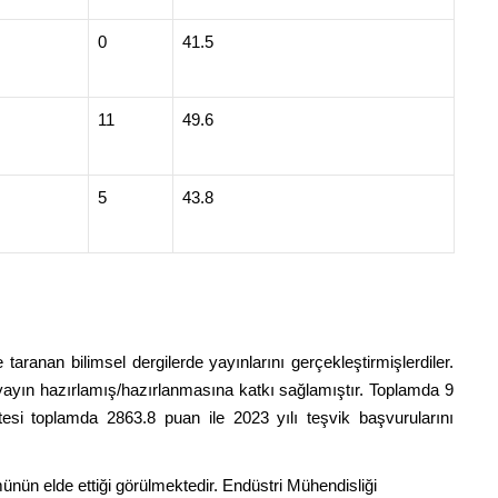
0
41.5
11
49.6
5
43.8
ranan bilimsel dergilerde yayınlarını gerçekleştirmişlerdiler.
 yayın hazırlamış/hazırlanmasına katkı sağlamıştır. Toplamda 9
tesi toplamda 2863.8 puan ile 2023 yılı teşvik başvurularını
nün elde ettiği görülmektedir. Endüstri Mühendisliği