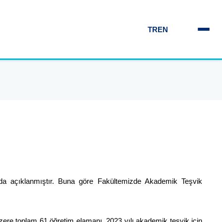
TR
EN
da açıklanmıştır. Buna göre Fakültemizde Akademik Teşvik
ere toplam 61 öğretim elamanı, 2023 yılı akademik teşvik için