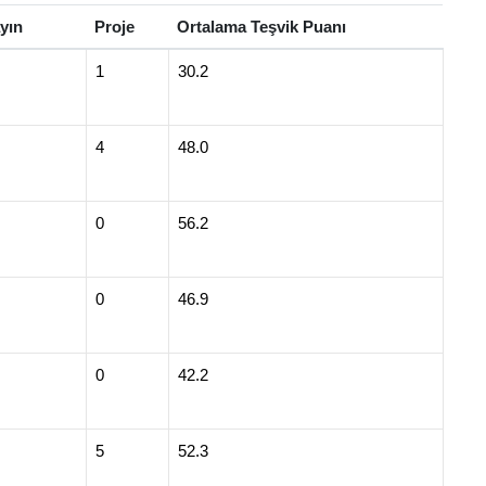
yın
Proje
Ortalama Teşvik Puanı
1
30.2
4
48.0
0
56.2
0
46.9
0
42.2
5
52.3