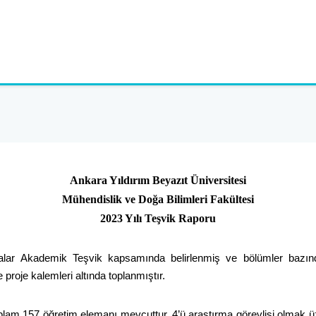
Ankara Yıldırım Beyazıt Üniversitesi
Mühendislik ve Doğa Bilimleri Fakültesi
2023 Yılı Teşvik Raporu
malar Akademik Teşvik kapsamında belirlenmiş ve bölümler bazın
proje kalemleri altında toplanmıştır.
lam 157 öğretim elemanı mevcuttur. 4’ü araştırma görevlisi olmak üz