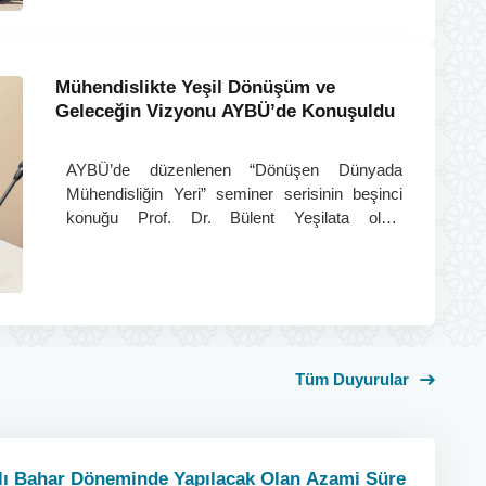
Mühendislikte Yeşil Dönüşüm ve
Geleceğin Vizyonu AYBÜ’de Konuşuldu
AYBÜ’de düzenlenen “Dönüşen Dünyada
Mühendisliğin Yeri” seminer serisinin beşinci
konuğu Prof. Dr. Bülent Yeşilata oldu.
Seminerde yeşil dönüşüm, sürdürülebilirlik ve
AYBÜ-YEŞİL çalışmaları ele alındı.
Tüm Duyurular
lı Bahar Döneminde Yapılacak Olan Azami Süre