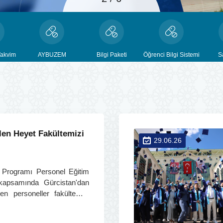
akvim
AYBUZEM
Bilgi Paketi
Öğrenci Bilgi Sistemi
S
len Heyet Fakültemizi
29.06.26
Programı Personel Eğitim
 kapsamında Gürcistan'dan
n personeller fakültemizi