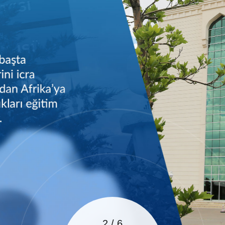
2
/
6