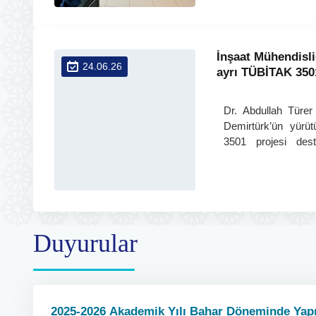
İnşaat Mühendisl
24.06.26
ayrı TÜBİTAK 350
Başarısı
Dr. Abdullah Türe
Demirtürk’ün yürü
3501 projesi des
Projeler, yapay 
çözümleri geliştiri
burs ve araştırma fı
Duyurular
2025-2026 Akademik Yılı Bahar Döneminde Yap