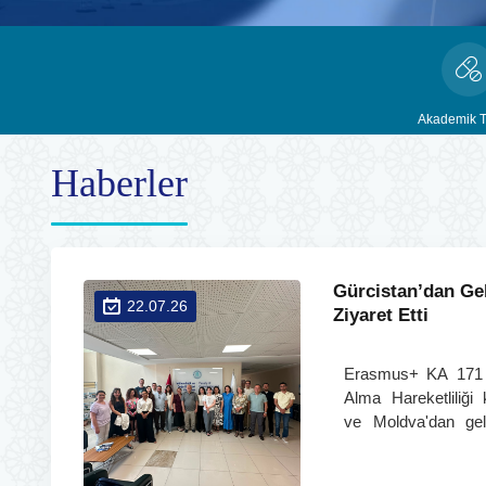
Akademik T
Haberler
Gürcistan’dan Ge
22.07.26
Ziyaret Etti
Erasmus+ KA 171 
Alma Hareketliliği
ve Moldva'dan gele
ziyaret etmiştir.