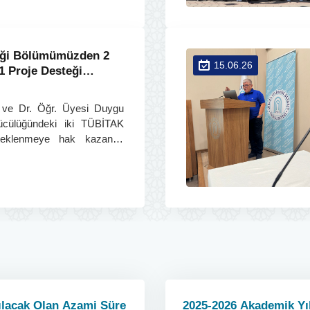
iği Bölümümüzden 2
15.06.26
1 Proje Desteği
r ve Dr. Öğr. Üyesi Duygu
tücülüğündeki iki TÜBİTAK
teklenmeye hak kazandı.
zekâ tabanlı mühendislik
rken lisansüstü öğrencilere
rsatı sunuyor.
ılacak Olan Azami Süre
2025-2026 Akademik Yı