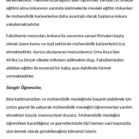
ilerlemektedir. Fakültemizde eğitim alan öğrenciler yandal/çift anadal
eğitimi alma imkanının yanında işletmelerde mesleki eğitim imkanları
ile mühendislik kariyerlerine daha avantajlı olarak başlama imkanı
yakalamaktadırlar.
Fakültemiz mezunları Ankara’da savunma sanayi firmaları başta
olmak üzere kamu ve özel sektörde mühendislik kariyerlerini icra
etmektedirler. Ayrıca uluslararası mezunlarımız Orta Asya’dan
Afrika’ya birçok ülkede istihdam edilmekte olup, Fakültemizden
aldıkları eğitim ile evrensel bir bakış açısı dahilinde hizmet
vermektedirler.
Sevgili Öğrenciler,
Bize katılmanızdan ve mühendislik mesleğinde başarılı olabilmek için
üstün gayret ile çalışarak mühendislik mesleğini öğrenmenize yardım
etmekten büyük memnuniyet duyarız. Mühendislik mesleğini
öğrenirken kararlılığınız ve gayretlerinizde bizi hemen yani başınızda
size destek olarak görebileceğiniz bilmenizi isteriz.