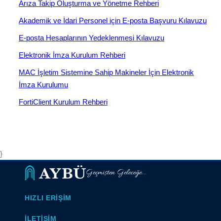
Arıza Takip Oluşturma ve Yönetme Rehberi
Akademik ve İdari Personel için E-posta Başvuru Kılavuzu
E-posta Hesaplarının Yedeklenmesi Kılavuzu
Elektronik İmza Kurulum Rehberi
MAC İşletim Sistemine Sahip Makineler İçin Elektronik
İmza Kurulumu
FortiClient Kurulum Rehberi
}
Geçmişten Geleceğe...
HIZLI ERIŞIM
İLETIŞIM