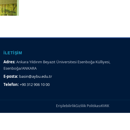
İLETIŞIM
Adres:
Ankara Yıldırım Beyazıt Üniversitesi Esenboğa Külliyesi,
Esenboğa/ANKARA
E-posta:
basin@aybu.edu.tr
Telefon:
+90 312 906 10 00
Erişilebilirlik
Gizlilik Politikası
KVKK