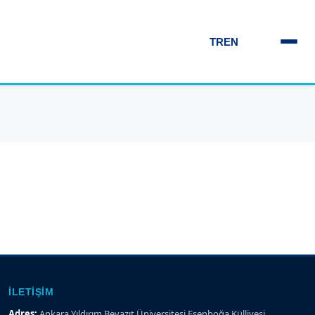
TR
EN
İLETIŞIM
Adres:
Ankara Yıldırım Beyazıt Üniversitesi Esenboğa Külliyesi,