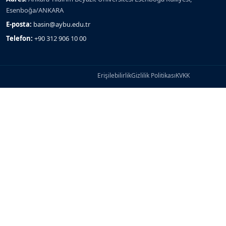
Esenboğa/ANKARA
E-posta:
basin@aybu.edu.tr
Telefon:
+90 312 906 10 00
Erişilebilirlik
Gizlilik Politikası
KVKK