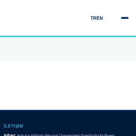
TR
EN
İLETIŞIM
Adres:
Ankara Yıldırım Beyazıt Üniversitesi Esenboğa Külliyesi,