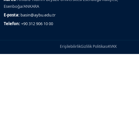
Esenboğa/ANKARA
E-posta:
basin@aybu.edu.tr
Telefon:
+90 312 906 10 00
Erişilebilirlik
Gizlilik Politikası
KVKK