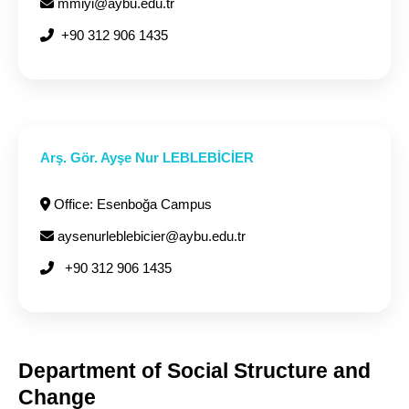
mmiyi@aybu.edu.tr
+90 312 906 1435
Arş. Gör. Ayşe Nur LEBLEBİCİER
Office: Esenboğa Campus
aysenurleblebicier@aybu.edu.tr
+90 312 906 1435
Department of Social Structure and
Change