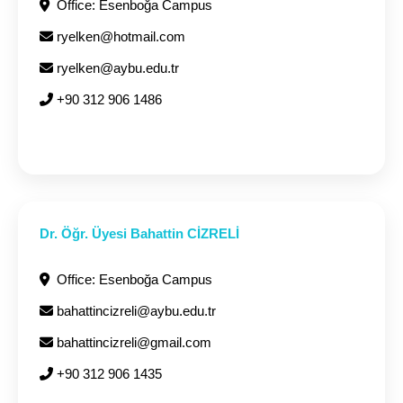
Office: Esenboğa Campus
ryelken@hotmail.com
ryelken@aybu.edu.tr
+90 312 906 1486
Dr. Öğr. Üyesi Bahattin CİZRELİ
Office: Esenboğa Campus
bahattincizreli@aybu.edu.tr
bahattincizreli@gmail.com
+90 312 906 1435