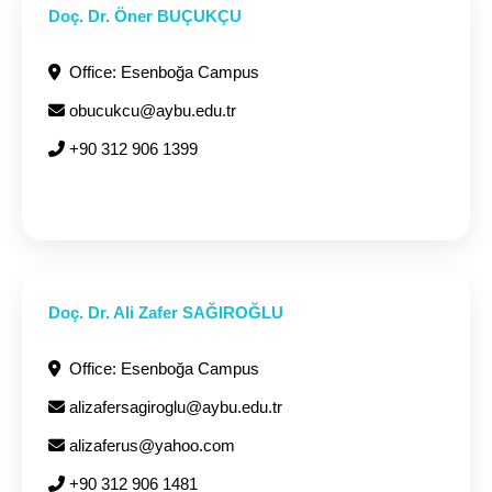
Doç. Dr. Öner BUÇUKÇU
Office: Esenboğa Campus
obucukcu@aybu.edu.tr
+90 312 906 1399
Doç. Dr. Ali Zafer SAĞIROĞLU
Office: Esenboğa Campus
alizafersagiroglu@aybu.edu.tr
alizaferus@yahoo.com
+90 312 906 1481