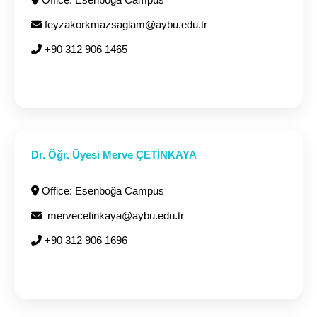
feyzakorkmazsaglam@aybu.edu.tr
+90 312 906 1465
Dr. Öğr. Üyesi Merve ÇETİNKAYA
Office: Esenboğa Campus
mervecetinkaya@aybu.edu.tr
+90 312 906 1696