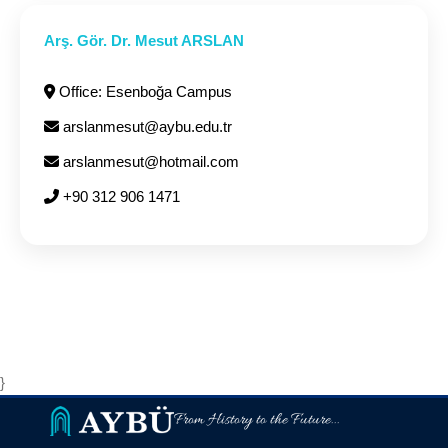
Arş. Gör. Dr. Mesut ARSLAN
Office: Esenboğa Campus
arslanmesut@aybu.edu.tr
arslanmesut@hotmail.com
+90 312 906 1471
}
From History to the Future...