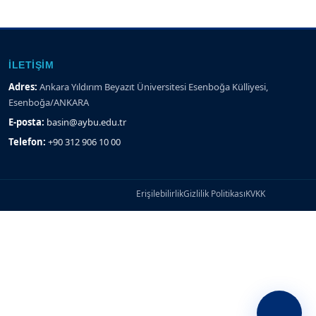
İLETIŞIM
Adres:
Ankara Yıldırım Beyazıt Üniversitesi Esenboğa Külliyesi,
Esenboğa/ANKARA
E-posta:
basin@aybu.edu.tr
Telefon:
+90 312 906 10 00
Erişilebilirlik
Gizlilik Politikası
KVKK