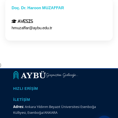
Doç. Dr. Haroon MUZAFFAR
Avesis
hmuzaffar@aybu.edu.tr
}
Geçmişten Geleceğe...
HIZLI ERIŞIM
İLETIŞIM
Adres:
Ankara Yıldırım Beyazıt Üniversitesi Esenboğa
Külliyesi, Esenboğa/ANKARA