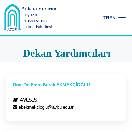
Ankara Yıldırım
Beyazıt
TR
EN
Üniversitesi
İşletme Fakültesi
Dekan Yardımcıları
Doç. Dr. Emre Burak EKMEKÇİOĞLU
Avesis
ebekmekcioglu@aybu.edu.tr