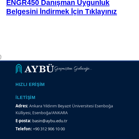
ENGR450 Danışman Uygunluk
Belgesini İndirmek İçin Tıklayınız
}
Geçmişten Geleceğe...
HIZLI ERIŞIM
İLETIŞIM
Adres:
Ankara Yıldırım Beyazıt Üniversitesi Esenboğa
Külliyesi, Esenboğa/ANKARA
E-posta:
basin@aybu.edu.tr
Telefon:
+90 312 906 10 00