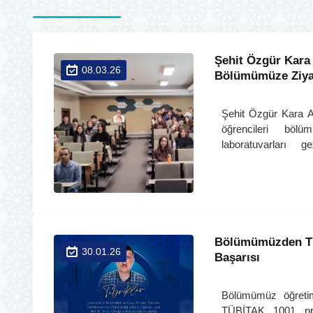
Şehit Özgür Kara
08.03.26
Bölümümüze Ziya
Şehit Özgür Kara A
öğrencileri böl
laboratuvarları 
deneyimledi.
Bölümümüzden TÜ
30.01.26
Başarısı
Bölümümüz öğretim 
TÜBİTAK 1001 pro