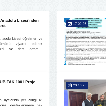
 Anadolu Lisesi’nden
17.02.26
ret
nadolu Lisesi öğretmen ve
ümümüzü ziyaret ederek
gezdi ve ders ortamını
BİTAK 1001 Proje
29.10.25
üyelerinin yer aldığı iki
jesi desteklenmeye hak