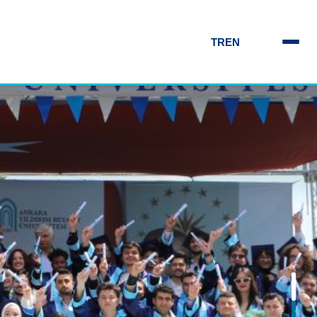
TR
EN