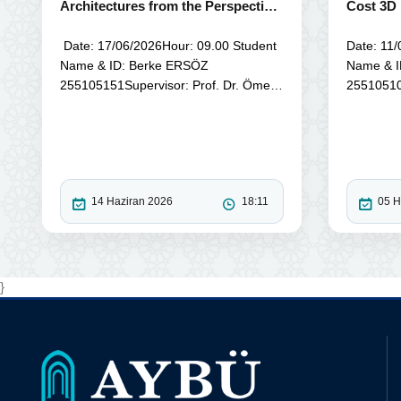
Architectures from the Perspective
Cost 3D
of Biomedical Applications
Using a 
Date: 17/06/2026Hour: 09.00 Student
Date: 11
Name & ID: Berke ERSÖZ
Name & I
255105151Supervisor: Prof. Dr. Ömer
255105103
KA...
A...
14 Haziran 2026
18:11
05 H
}