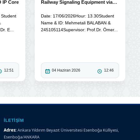
 IP Core
Railway Signaling Equipment via
Image Processing: A Deep
Learning Approach to Signal
 Student
Date: 17/06/2026Hour: 13.30Student
Lamps
&
Name & ID: Mehmetali BALABAN &
r. E...
245105114Supervisor: Prof.Dr. Ömer...
12:51
04 Haziran 2026
12:46
İLETIŞIM
Adres:
Ankara Yıldırım Beyazıt Üniversitesi Esenboğa Külliyesi,
Esenboğa/ANKARA