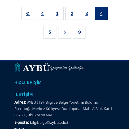
1
2
3
4
5
Geçmişten Geleceğe...
HIZLI ERIŞIM
İLETIŞIM
Adres:
AYBU İTBF Bilgi ve Belge Yönetimi Bölümü
Esenboğa Merkez Külliyesi, Dumlupınar Mah. A Blok Kat:1
06760 Çubuk/ANKARA
E-posta:
bilgibelge@aybu.edu.tr