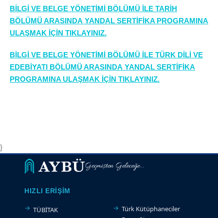
BİLGİ VE BELGE YÖNETİMİ BÖLÜMÜ İLE TARİH
BÖLÜMÜ ARASINDA YANDAL SERTİFİKA PROGRAMINA
ULAŞMAK İÇİN TIKLAYINIZ.
BİLGİ VE BELGE YÖNETİMİ BÖLÜMÜ İLE TÜRK DİLİ VE
EDEBİYATI BÖLÜMÜ ARASINDA YANDAL SERTİFİKA
PROGRAMINA ULAŞMAK İÇİN TIKLAYINIZ.
}
Geçmişten Geleceğe...
HIZLI ERIŞIM
Türk Kütüphaneciler
TÜBİTAK