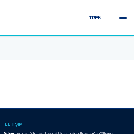
TR
EN
İLETIŞIM
Adres:
Ankara Yıldırım Beyazıt Üniversitesi Esenboğa Külliyesi,