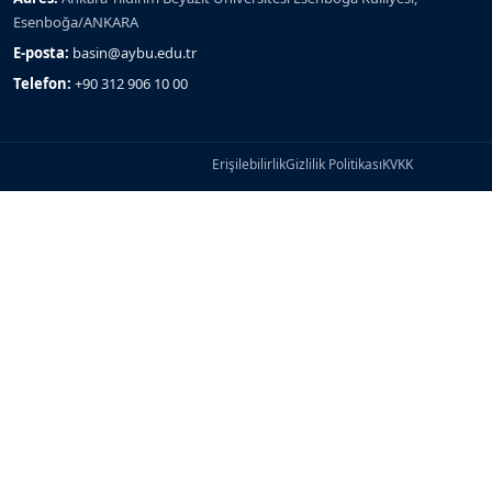
Esenboğa/ANKARA
E-posta:
basin@aybu.edu.tr
Telefon:
+90 312 906 10 00
Erişilebilirlik
Gizlilik Politikası
KVKK