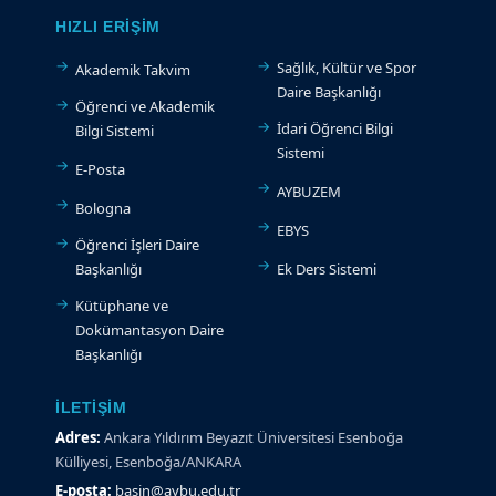
HIZLI ERIŞIM
Sağlık, Kültür ve Spor
Akademik Takvim
Daire Başkanlığı
Öğrenci ve Akademik
İdari Öğrenci Bilgi
Bilgi Sistemi
Sistemi
E-Posta
AYBUZEM
Bologna
EBYS
Öğrenci İşleri Daire
Başkanlığı
Ek Ders Sistemi
Kütüphane ve
Dokümantasyon Daire
Başkanlığı
İLETIŞIM
Adres:
Ankara Yıldırım Beyazıt Üniversitesi Esenboğa
Külliyesi, Esenboğa/ANKARA
E-posta:
basin@aybu.edu.tr