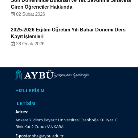
Son Döneminde Bulunan ve Tez Savunma Sınavına
Giren Öğrenciler Hakkında
02 Şubat 2026
2025-2026 Eğitim Öğretim Yılı Bahar Dönemi Ders
Kayıt İşlemleri
28 Ocak 2026
Geçmişten Geleceğe...
HIZLI ERIŞIM
İLETIŞIM
Adres:
Ankara Yıldırım Beyazıt Üniversitesi Esenboğa Külliyesi C
Blok Kat:2 Çubuk/ANKARA
E-posta:
sbe@aybu.edu.tr