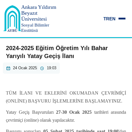
Ankara Yıldırım
Beyazıt
Üniversitesi
TR
EN
Sosyal Bilimler
Enstitüsü
2024-2025 Eğitim Öğretim Yılı Bahar
Yarıyılı Yatay Geçiş İlanı
24 Ocak 2025
19:03
TÜM İLANI VE EKLERİNİ OKUMADAN ÇEVRİMİÇİ
(ONLİNE) BAŞVURU İŞLEMLERİNE BAŞLAMAYINIZ.
Yatay Geçiş Başvuruları
27-30 Ocak 2025
tarihleri arasında
çevrimiçi (online) olarak yapılacaktır.
Ba
şvuru sonuçları
05 Şubat 2025 tarihinde saat 19:00
'dan