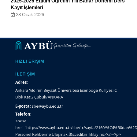
2025-2026 Eğitim Öğretim Yılı Bahar Dönemi Ders
Kayıt İşlemleri
28 Ocak 2026
Geçmişten Geleceğe...
HIZLI ERIŞIM
İLETIŞIM
Adres:
Ankara Yıldırım Beyazıt Üniversitesi Esenboğa Külliyesi C
Blok Kat:2 Çubuk/ANKARA
E-posta:
sbe@aybu.edu.tr
Telefon:
<p><a
href="https://www.aybu.edu.tr/sbe/tr/sayfa/2160/%C4%B0dari%2D
Personel Rehberine Ulaşmak İ&ccedil;in Tıklayınız</a></p>