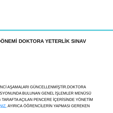
 DÖNEMİ DOKTORA YETERLİK SINAV
NCİ AŞAMALARI GÜNCELLENMİŞTİR.DOKTORA
ASYONUNDA BULUNAN GENEL İŞLEMLER MENÜSÜ
AĞ TARAFTA AÇILAN PENCERE İÇERİSİNDE YÖNETİM
NIZ
.
AYIRICA ÖĞRENCİLERİN YAPMASI GEREKEN