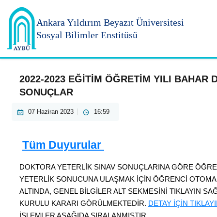
Ankara Yıldırım
Beyazıt Üniversitesi
Sosyal Bilimler Enstitüsü
2022-2023 EĞİTİM ÖĞRETİM YILI BAHAR
SONUÇLAR
07 Haziran 2023
16:59
Tüm Duyurular
DOKTORA YETERLİK SINAV SONUÇLARINA GÖRE ÖĞRE
YETERLİK SONUCUNA ULAŞMAK İÇİN ÖĞRENCİ OTOM
ALTINDA, GENEL BİLGİLER ALT SEKMESİNİ TIKLAYIN S
KURULU KARARI GÖRÜLMEKTEDİR.
DETAY İÇİN TIKLAYI
İŞLEMLER AŞAĞIDA SIRALANMIŞTIR.