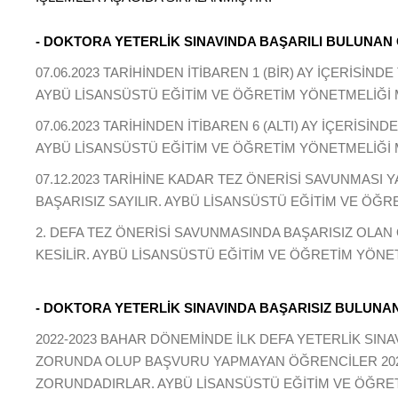
- DOKTORA YETERLİK SINAVINDA BAŞARILI BULUNAN
07.06.2023 TARİHİNDEN İTİBAREN 1 (BİR) AY İÇERİSİ
AYBÜ LİSANSÜSTÜ EĞİTİM VE ÖĞRETİM YÖNETMELİĞİ M
07.06.2023 TARİHİNDEN İTİBAREN 6 (ALTI) AY İÇERİS
AYBÜ LİSANSÜSTÜ EĞİTİM VE ÖĞRETİM YÖNETMELİĞİ MA
07.12.2023 TARİHİNE KADAR TEZ ÖNERİSİ SAVUNMASI
BAŞARISIZ SAYILIR. AYBÜ LİSANSÜSTÜ EĞİTİM VE ÖĞRE
2. DEFA TEZ ÖNERİSİ SAVUNMASINDA BAŞARISIZ OLAN
KESİLİR. AYBÜ LİSANSÜSTÜ EĞİTİM VE ÖĞRETİM YÖNE
- DOKTORA YETERLİK SINAVINDA BAŞARISIZ BULUN
2022-2023 BAHAR DÖNEMİNDE İLK DEFA YETERLİK SINA
ZORUNDA OLUP BAŞVURU YAPMAYAN ÖĞRENCİLER 2023
ZORUNDADIRLAR. AYBÜ LİSANSÜSTÜ EĞİTİM VE ÖĞRETİ