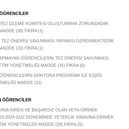
 ÖĞRENCİLER
NDE TEZ İZLEME KOMİTESİ OLUŞTURMAK ZORUNDADIR.
ADDE (30) FIKRA (1)
İNDE TEZ ÖNERİSİ SAVUNMASI YAPMASI GEREKMEKTEDİR.
DDE (31) FIKRA (1)
 YAPMAYAN ÖĞRENCİLERİN TEZ ÖNERİSİ SAVUNMASI
TİM YÖNETMELİĞİ MADDE (31) FIKRA (6)
 ÖĞRENCİLERİN DOKTORA PROGRAMI İLE İLİŞİĞİ
TMELİĞİ MADDE (31)
AN ÖĞRENCİLER
VINA GİREN VE BAŞARISIZ OLAN VEYA GİRMEK
-2024 GÜZ DÖNEMİNDE YETERLİK SINAVINA GİRMEK
M YÖNETMELİĞİ MADDE (29) FIKRA (5)