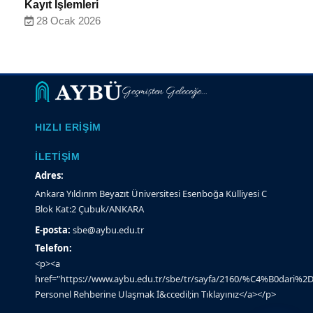
Kayıt İşlemleri
28 Ocak 2026
Geçmişten Geleceğe...
HIZLI ERIŞIM
İLETIŞIM
Adres:
Ankara Yıldırım Beyazıt Üniversitesi Esenboğa Külliyesi C
Blok Kat:2 Çubuk/ANKARA
E-posta:
sbe@aybu.edu.tr
Telefon:
<p><a
href="https://www.aybu.edu.tr/sbe/tr/sayfa/2160/%C4%B0dari%2D
Personel Rehberine Ulaşmak İ&ccedil;in Tıklayınız</a></p>