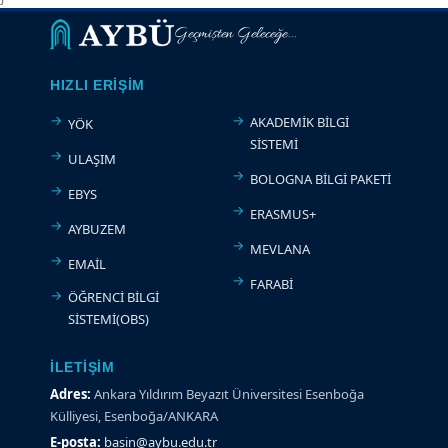
Geçmişten Geleceğe...
HIZLI ERIŞIM
AKADEMİK BİLGİ
YÖK
SİSTEMİ
ULAŞIM
BOLOGNA BİLGİ PAKETİ
EBYS
ERASMUS+
AYBUZEM
MEVLANA
EMAİL
FARABİ
ÖĞRENCİ BİLGİ
SİSTEMİ(OBS)
İLETIŞIM
Adres:
Ankara Yıldırım Beyazıt Üniversitesi Esenboğa
Külliyesi, Esenboğa/ANKARA
E-posta:
basin@aybu.edu.tr