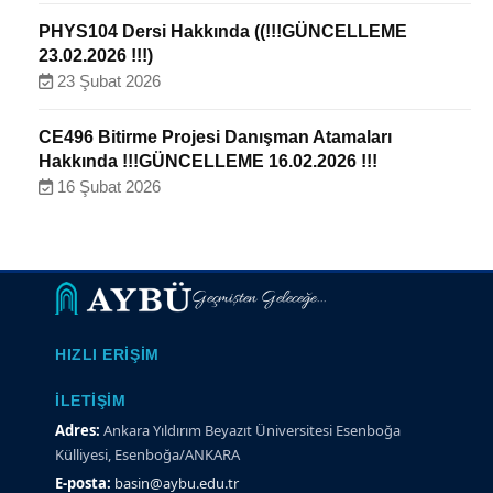
PHYS104 Dersi Hakkında ((!!!GÜNCELLEME
23.02.2026 !!!)
23 Şubat 2026
CE496 Bitirme Projesi Danışman Atamaları
Hakkında !!!GÜNCELLEME 16.02.2026 !!!
16 Şubat 2026
Geçmişten Geleceğe...
HIZLI ERIŞIM
İLETIŞIM
Adres:
Ankara Yıldırım Beyazıt Üniversitesi Esenboğa
Külliyesi, Esenboğa/ANKARA
E-posta:
basin@aybu.edu.tr