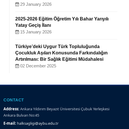
29 January 2026
2025-2026 Eğitim Öğretim Yılı Bahar Yarıyılı
Yatay Geçiş İlanı
15 January 2026
Türkiye’deki Uygur Türk Topluluğunda
Çocukluk Aşıları Konusunda Farkındalığın
Artırılması: Bir Sağlık Eğitimi Müdahalesi
02 December 2025
CONTACT
Address:
Ankara Yıldırım Beyazıt Üniversitesi Çubuk Yerleşkesi
Ankara Bulvarı No:45
E-mail:
halksagligi@aybu.edu.tr