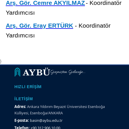
Arş. Gör. Cemre AKYILMAZ
- Koordinatör
Yardımcısı
Arş. Gör. Eray ERTÜRK
- Koordinatör
Yardımcısı
}
Geçmişten Geleceğe...
HIZLI ERIŞIM
İLETIŞIM
Adres:
Ankara Yıldırım Beyazıt Üniversitesi Esenboğa
Külliyesi, Esenboğa/ANKARA
E-posta:
basin@aybu.edu.tr
Telefon:
+90 312 906 10 00